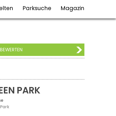
elten
Parksuche
Magazin
 BEWERTEN
EEN PARK
se
Park