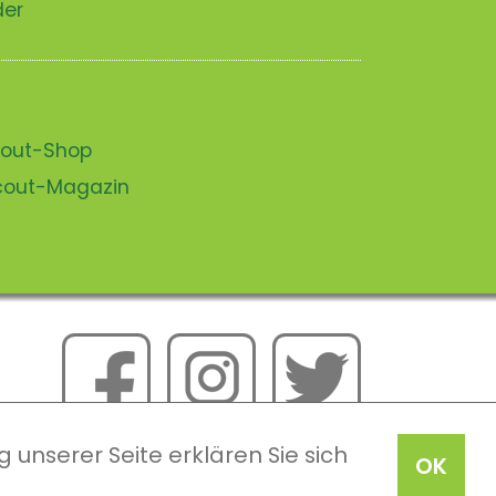
der
scout-Shop
scout-Magazin
 unserer Seite erklären Sie sich
OK