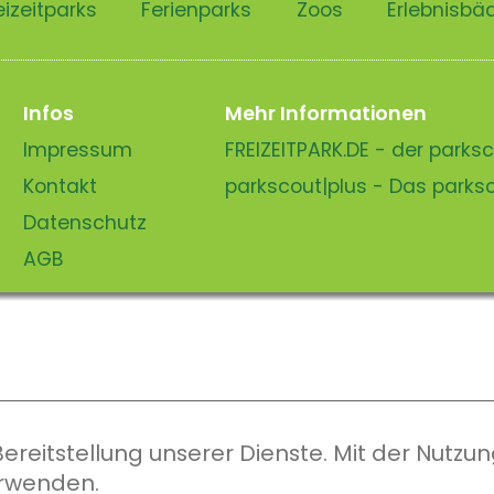
eizeitparks
Ferienparks
Zoos
Erlebnisbä
Infos
Mehr Informationen
Impressum
FREIZEITPARK.DE - der park
Kontakt
parkscout|plus - Das park
Datenschutz
AGB
eitstellung unserer Dienste. Mit der Nutzung
erwenden.