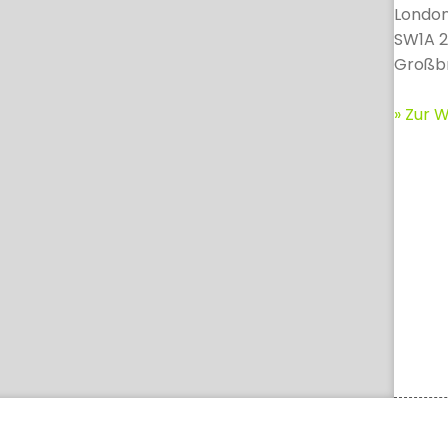
Londo
SW1A 
Großbr
» Zur W