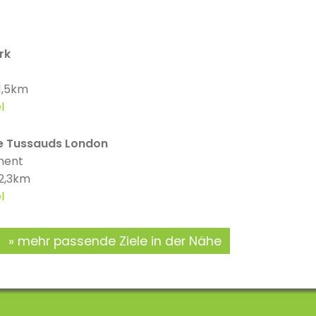
rk
 1,5km
l
 Tussauds London
ment
 2,3km
l
mehr passende Ziele in der Nähe