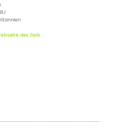
n
2BJ
itannien
ebseite des Ziels