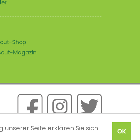
der
scout-Shop
scout-Magazin
 unserer Seite erklären Sie sich
OK