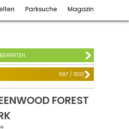
elten
Parksuche
Magazin
 BEWERTEN
597 / 1533
EENWOOD FOREST
RK
se