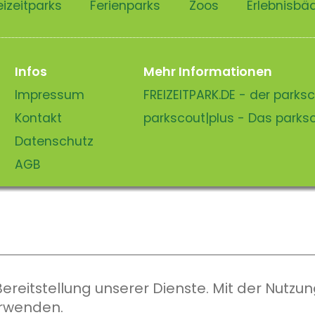
eizeitparks
Ferienparks
Zoos
Erlebnisbä
Infos
Mehr Informationen
Impressum
FREIZEITPARK.DE - der park
Kontakt
parkscout|plus - Das park
Datenschutz
AGB
eitstellung unserer Dienste. Mit der Nutzung
erwenden.