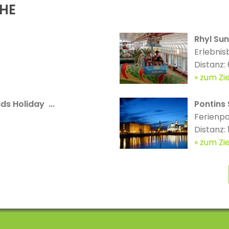
ÄHE
Rhyl Su
Erlebnis
Distanz:
zum Zie
ds Holiday ...
Pontins 
Ferienp
Distanz:
zum Zie