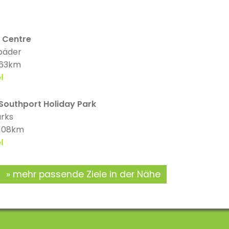
n Centre
bäder
 63km
l
Southport Holiday Park
arks
 108km
l
mehr passende Ziele in der Nähe