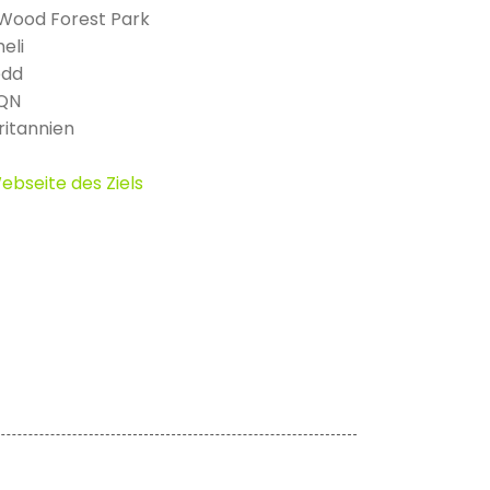
Wood Forest Park
heli
dd
4QN
itannien
ebseite des Ziels