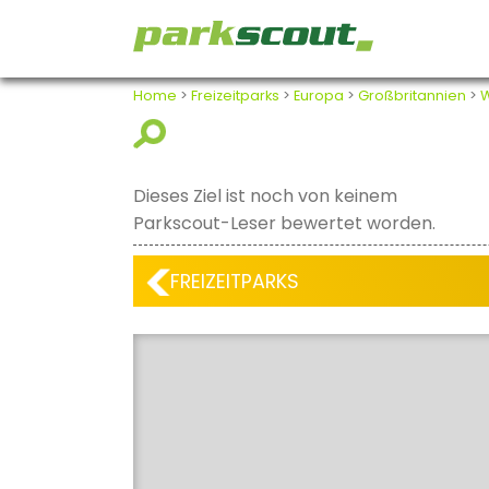
Home
>
Freizeitparks
>
Europa
>
Großbritannien
>
W
Dieses Ziel ist noch von keinem
Parkscout-Leser bewertet worden.
FREIZEITPARKS