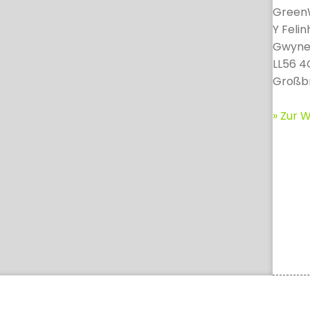
Green
Y Felin
Gwyne
LL56 
Großbr
» Zur W