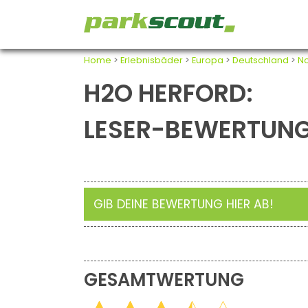
Home
>
Erlebnisbäder
>
Europa
>
Deutschland
>
No
H2O HERFORD:
LESER-BEWERTUN
GIB DEINE BEWERTUNG HIER AB!
GESAMTWERTUNG