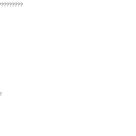
?????????
!