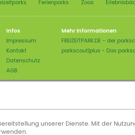
eizeitparks
Ferienparks
Zoos
Erlebnisbä
Infos
Mehr Informationen
Impressum
FREIZEITPARK.DE - der park
Kontakt
parkscout|plus - Das park
Datenschutz
AGB
eitstellung unserer Dienste. Mit der Nutzung
erwenden.