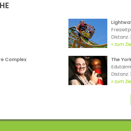
ÄHE
Lightwat
Freizeit
Distanz:
zum Zie
re Complex
The Yor
Edutain
Distanz:
zum Zie