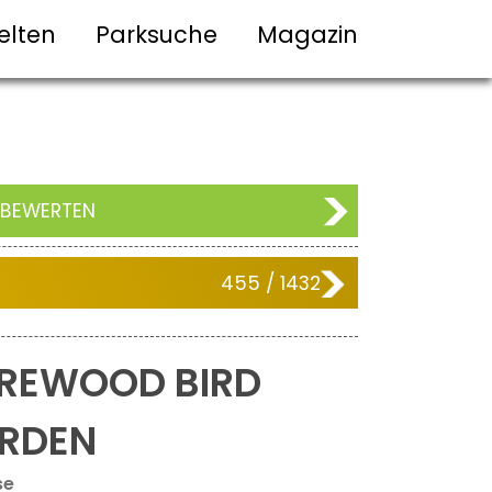
elten
Parksuche
Magazin
 BEWERTEN
455 / 1432
REWOOD BIRD
RDEN
se