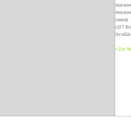
Harewo
Harew
Leeds
LS17 9
Großbr
» Zur W