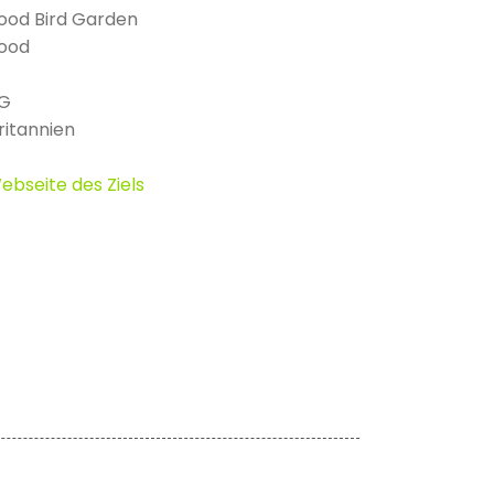
od Bird Garden
ood
LG
itannien
ebseite des Ziels