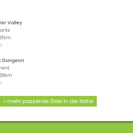
er Valley
parks
 31km
l
k Dungeon
ment
 39km
l
mehr passende Ziele in der Nähe