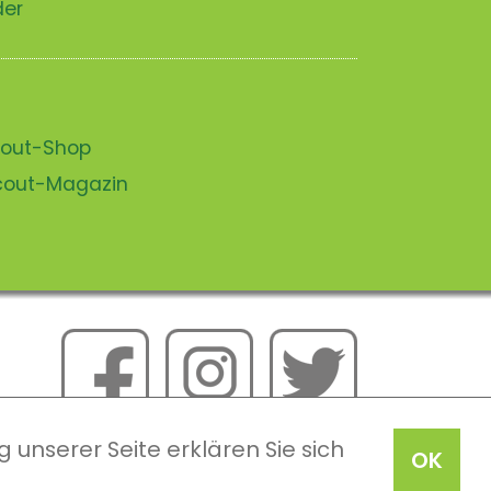
der
scout-Shop
scout-Magazin
 unserer Seite erklären Sie sich
OK