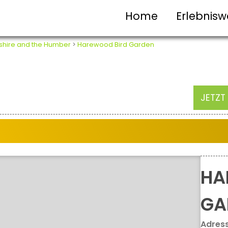
Home
Erlebnisw
shire and the Humber
>
Harewood Bird Garden
JETZT
HA
GA
Adres