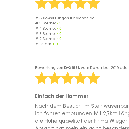
#
5 Bewertungen
für dieses Ziel
# 5 Sterne:
5
# 4 Sterne:
0
# 3 Sterne:
0
# 2 Sterne:
0
# 1 Stern:
0
Bewertung von
D-X1981,
vom Dezember 2019 oder 
Einfach der Hammer
Nach dem Besuch im Steinwasenpark 
ich fahren empfunden. Mit 2,7km Läng
die Höhe quawlität der Firma Wiegan
Abfahrt hat mein ein ganz besonders E