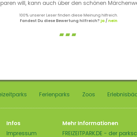
t sparen will, kann auch über den schönen Märchenw
100% unserer Leser finden diese Meinung hilfreich.
Fandest Du diese Bewertung hilfreich?
ja
/
nein
eizeitparks
Ferienparks
Zoos
Erlebnisbä
Infos
Mehr Informationen
Impressum
FREIZEITPARK.DE - der park