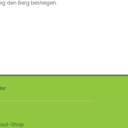
eg den Berg besteigen.
der
scout-Shop