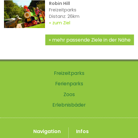
Robin Hill
Freizeitparks
Distanz: 26km
zum Ziel
mehr passende Ziele in der Nähe
Freizeitparks
Ferienparks
Zoos
Erlebnisbäder
Navigation
Infos