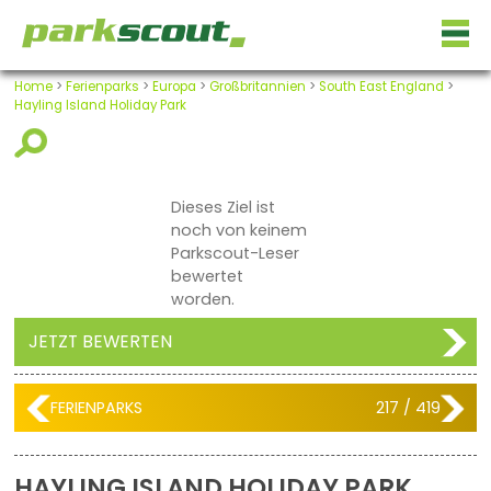
Home
>
Ferienparks
>
Europa
>
Großbritannien
>
South East England
>
Hayling Island Holiday Park
Dieses Ziel ist
noch von keinem
Parkscout-Leser
bewertet
worden.
JETZT BEWERTEN
FERIENPARKS
217 / 419
HAYLING ISLAND HOLIDAY PARK