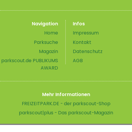
Navigation
Infos
Home
Impressum
Parksuche
Kontakt
Magazin
Datenschutz
parkscout.de PUBLIKUMS
AGB
AWARD
Mehr Informationen
FREIZEITPARK.DE - der parkscout-Shop
parkscout|plus - Das parkscout-Magazin