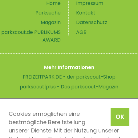
Home
Impressum
Parksuche
Kontakt
Magazin
Datenschutz
parkscout.de PUBLIKUMS
AGB
AWARD
Mehr Informationen
FREIZEITPARK.DE - der parkscout-Shop
parkscout|plus - Das parkscout-Magazin
Cookies ermöglichen eine
OK
bestmögliche Bereitstellung
unserer Dienste. Mit der Nutzung unserer