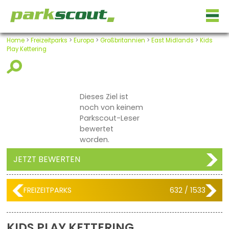
Home
>
Freizeitparks
>
Europa
>
Großbritannien
>
East Midlands
>
Kids
Play Kettering
Dieses Ziel ist
noch von keinem
Parkscout-Leser
bewertet
worden.
JETZT BEWERTEN
FREIZEITPARKS
632 / 1533
KIDS PLAY KETTERING