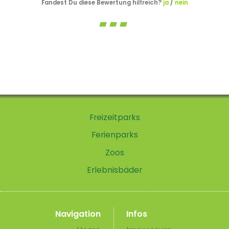
Fandest Du diese Bewertung hilfreich?
ja
/
nein
Freizeitparks
Ferienparks
Zoos
Erlebnisbäder
Navigation
Infos