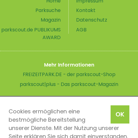
Home
Impressum
Parksuche
Kontakt
Magazin
Datenschutz
parkscout.de PUBLIKUMS
AGB
AWARD
Mehr Informationen
FREIZEITPARK.DE - der parkscout-Shop
parkscout|plus - Das parkscout-Magazin
Cookies ermöglichen eine
OK
bestmögliche Bereitstellung
unserer Dienste. Mit der Nutzung unserer
Seite erklären Sie sich damit einverstanden,