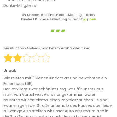
"Familien-Urlaub mit Kindern"
Danke-M.f.g.heinz
0% unserer Leser finden diese Meinung hilfreich.
Fandest Du diese Bewertung hilfreich?
ja
/
nein
Bewertung von
Andreas,
vom Dezember 2019 oder früher
Urlaub
Wie reisten mit 3 kleinen Kindern an und bewohnten ein
Ferienhaus (6E).
Der Park liegt zwar schön im Berg, was für unser Haus
nicht von Vorteil war. Als wir angekommen waren
mussten wir erst einmal einen Parkplatz suchen. Es sind
zwar einige in der Straße unterhalb des Hauses aber leider
zu wenige.Also stellten wir unser Auto erst mal mitten in
die Straße, um ordentlich ausladen zu können, es ist