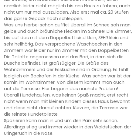
nämlich leider nicht möglich bis ans Haus zu fahren, auch
nicht um nur mal auszuladen. Also erst mal ca. 20 Stufen
das ganze Gepäck hoch schleppen.
Was uns hierbei schon auffiel; überall im Schnee sah man
gelbe und auch bräunliche Flecken im Schnee! Die Zimmer,
bis auf das mit dem Doppelbett sind klein, SEHR klein und
sehr hellhörig. Das versprochene Waschbecken in den
Zimmern war leider nur im Zimmer mit den Doppelbetten.
Die Toilette angemessen und das Bad, in dem sich die
Dusche befindet, ist großzügiger. Die Größe des
Wohnzimmers und der Essküche sind in Ordnung. Es fehlt
lediglich ein Backofen in der Küche. Was schön war ist der
Kamin im Wohnzimmer. Von diesem kommt man auch
auf die Terrasse. Hier begann das nächste Problem!
Überall Hundehaufen, was keinen Spaß macht, erst recht
nicht wenn man mit kleinen Kindern dieses Haus bewohnt
und diese nicht darauf achten. Kurzum, die Terrasse war
die reinste Hundetoilette.
Spazieren kann man in und um den Park sehr schön.
Allerdings stieg und immer wieder in den Waldstücken der
Uringeruch in die Nase.