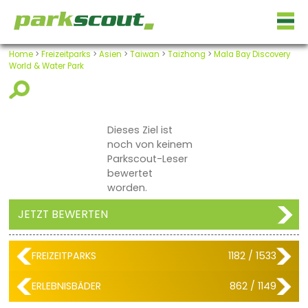
Home
>
Freizeitparks
>
Asien
>
Taiwan
>
Taizhong
>
Mala Bay Discovery
World & Water Park
Dieses Ziel ist
noch von keinem
Parkscout-Leser
bewertet
worden.
JETZT BEWERTEN
FREIZEITPARKS
1182 / 1533
ERLEBNISBÄDER
862 / 1149