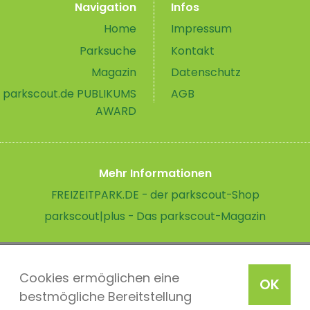
Navigation
Infos
Home
Impressum
Parksuche
Kontakt
Magazin
Datenschutz
parkscout.de PUBLIKUMS
AGB
AWARD
Mehr Informationen
FREIZEITPARK.DE - der parkscout-Shop
parkscout|plus - Das parkscout-Magazin
Cookies ermöglichen eine
OK
bestmögliche Bereitstellung