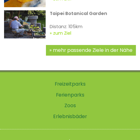
Taipei Botanical Garden
Distanz: 105km
zum Ziel
mehr passende Ziele in der Nähe
Freizeitparks
Ferienparks
Zoos
Erlebnisbäder