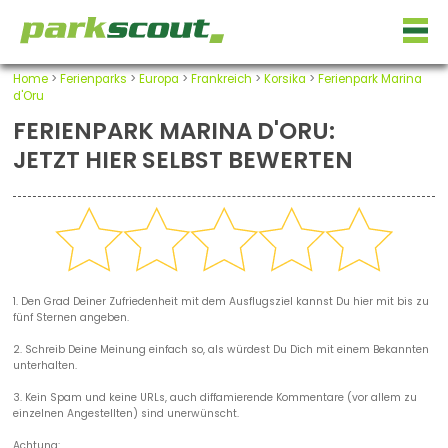
Home
>
Ferienparks
>
Europa
>
Frankreich
>
Korsika
>
Ferienpark Marina
d'Oru
FERIENPARK MARINA D'ORU:
JETZT HIER SELBST BEWERTEN
1. Den Grad Deiner Zufriedenheit mit dem Ausflugsziel kannst Du hier mit bis zu
fünf Sternen angeben.
2. Schreib Deine Meinung einfach so, als würdest Du Dich mit einem Bekannten
unterhalten.
3. Kein Spam und keine URLs, auch diffamierende Kommentare (vor allem zu
einzelnen Angestellten) sind unerwünscht.
Achtung: