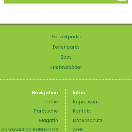
Freizeitparks
Ferienparks
Zoos
Erlebnisbäder
Navigation
Infos
Home
Impressum
Parksuche
Kontakt
Magazin
Datenschutz
parkscout.de PUBLIKUMS
AGB