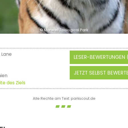
© Marwell Zoological Park
 Lane
LESER-BEWERTUNGEN (
JETZT SELBST BEWERT
ien
te des Ziels
Alle Rechte am Text: parkscout.de