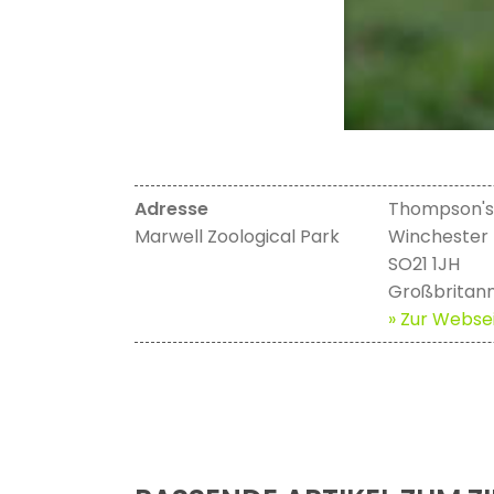
Adresse
Thompson's
Marwell Zoological Park
Winchester
SO21 1JH
Großbritann
» Zur Websei