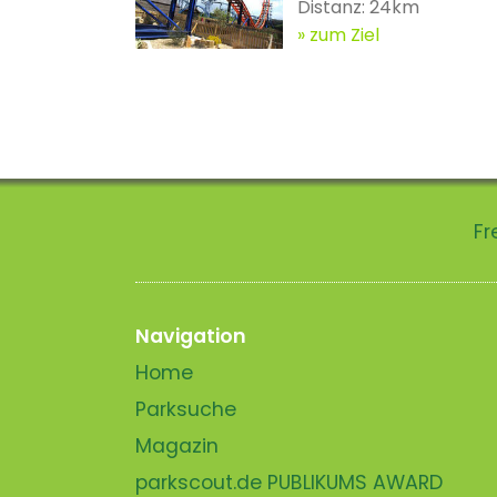
Distanz: 24km
zum Ziel
Fr
Navigation
Home
Parksuche
Magazin
parkscout.de PUBLIKUMS AWARD