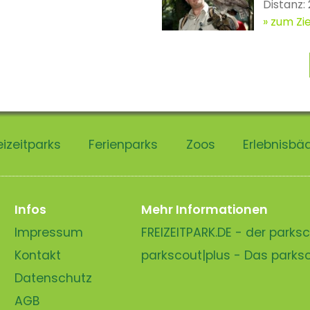
Distanz:
zum Zie
eizeitparks
Ferienparks
Zoos
Erlebnisbä
Infos
Mehr Informationen
Impressum
FREIZEITPARK.DE - der park
Kontakt
parkscout|plus - Das park
Datenschutz
AGB