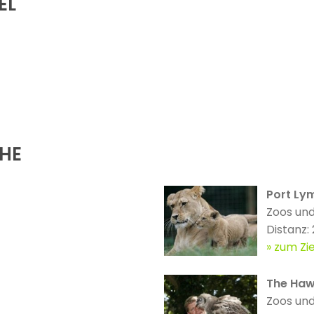
EL
ÄHE
Port Ly
Zoos und
Distanz:
zum Zie
The Haw
Zoos und