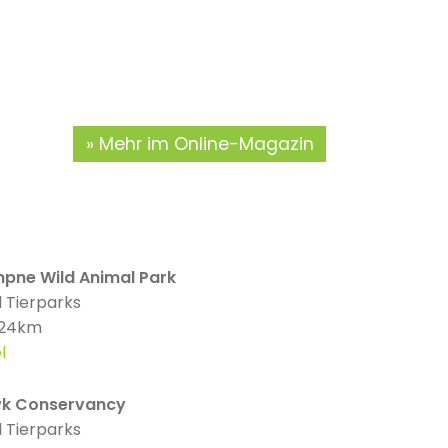
Mehr im Online-Magazin
mpne Wild Animal Park
 Tierparks
 24km
l
k Conservancy
 Tierparks