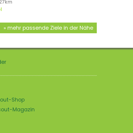
 27km
l
mehr passende Ziele in der Nähe
der
scout-Shop
scout-Magazin