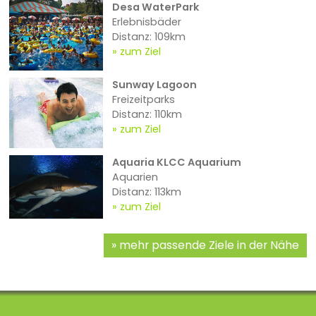
Desa WaterPark
Erlebnisbäder
Distanz: 109km
zum Ziel
Sunway Lagoon
Freizeitparks
Distanz: 110km
zum Ziel
Aquaria KLCC Aquarium
Aquarien
Distanz: 113km
zum Ziel
mehr passende Ziele in der Nähe