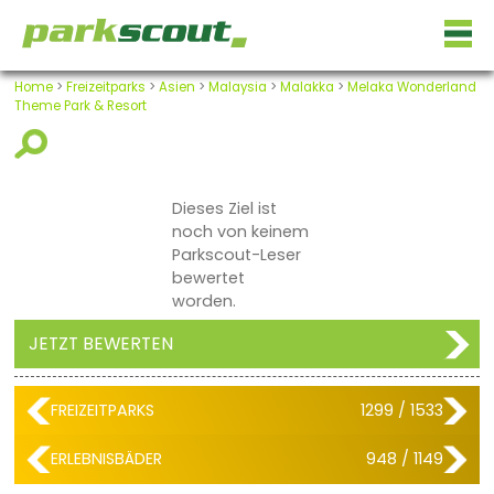
Home
>
Freizeitparks
>
Asien
>
Malaysia
>
Malakka
>
Melaka Wonderland
Theme Park & Resort
Dieses Ziel ist
noch von keinem
Parkscout-Leser
bewertet
worden.
JETZT BEWERTEN
FREIZEITPARKS
1299 / 1533
ERLEBNISBÄDER
948 / 1149