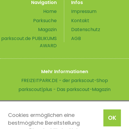
Navigation
Infos
Home
Impressum
Parksuche
Kontakt
Magazin
Datenschutz
parkscout.de PUBLIKUMS
AGB
AWARD
Mehr Informationen
FREIZEITPARK.DE - der parkscout-Shop
parkscout|plus - Das parkscout-Magazin
Cookies ermöglichen eine
OK
bestmögliche Bereitstellung