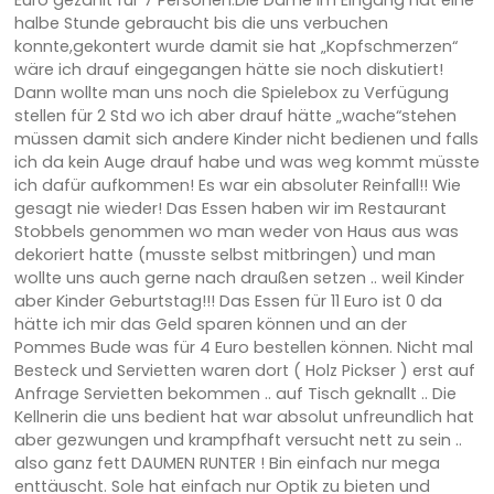
Euro gezahlt für 7 Personen.Die Dame im Eingang hat eine
halbe Stunde gebraucht bis die uns verbuchen
konnte,gekontert wurde damit sie hat „Kopfschmerzen“
wäre ich drauf eingegangen hätte sie noch diskutiert!
Dann wollte man uns noch die Spielebox zu Verfügung
stellen für 2 Std wo ich aber drauf hätte „wache“stehen
müssen damit sich andere Kinder nicht bedienen und falls
ich da kein Auge drauf habe und was weg kommt müsste
ich dafür aufkommen! Es war ein absoluter Reinfall!! Wie
gesagt nie wieder! Das Essen haben wir im Restaurant
Stobbels genommen wo man weder von Haus aus was
dekoriert hatte (musste selbst mitbringen) und man
wollte uns auch gerne nach draußen setzen .. weil Kinder
aber Kinder Geburtstag!!! Das Essen für 11 Euro ist 0 da
hätte ich mir das Geld sparen können und an der
Pommes Bude was für 4 Euro bestellen können. Nicht mal
Besteck und Servietten waren dort ( Holz Pickser ) erst auf
Anfrage Servietten bekommen .. auf Tisch geknallt .. Die
Kellnerin die uns bedient hat war absolut unfreundlich hat
aber gezwungen und krampfhaft versucht nett zu sein ..
also ganz fett DAUMEN RUNTER ! Bin einfach nur mega
enttäuscht. Sole hat einfach nur Optik zu bieten und