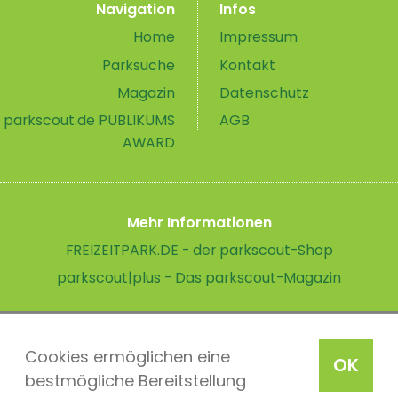
Navigation
Infos
Home
Impressum
Parksuche
Kontakt
Magazin
Datenschutz
parkscout.de PUBLIKUMS
AGB
AWARD
Mehr Informationen
FREIZEITPARK.DE - der parkscout-Shop
parkscout|plus - Das parkscout-Magazin
Cookies ermöglichen eine
OK
bestmögliche Bereitstellung