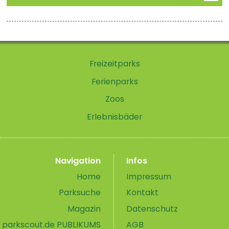
Freizeitparks
Ferienparks
Zoos
Erlebnisbäder
Navigation
Infos
Home
Impressum
Parksuche
Kontakt
Magazin
Datenschutz
parkscout.de PUBLIKUMS
AGB