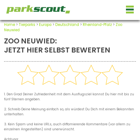
Home
>
Tierparks
>
Europa
>
Deutschland
>
Rheinland-Pfalz
>
Zoo
Neuwied
ZOO NEUWIED:
JETZT HIER SELBST BEWERTEN
1. Den Grad Deiner Zufriedenheit mit dem Ausflugsziel kannst Du hier mit bis zu
fünf Sternen angeben.
2. Schreib Deine Meinung einfach so, als würdest Du Dich mit einem Bekannten
unterhalten.
3. Kein Spam und keine URLs, auch diffamierende Kommentare (vor allem zu
einzelnen Angestellten) sind unerwünscht.
Achtung: