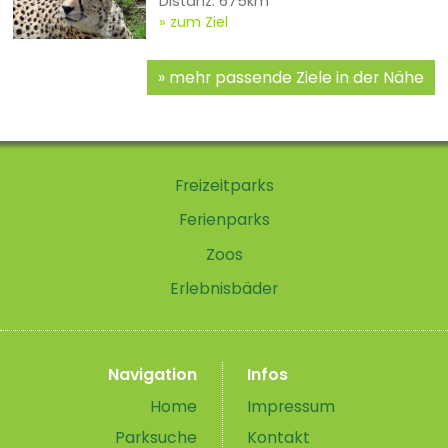
Distanz: 675km
zum Ziel
mehr passende Ziele in der Nähe
Freizeitparks
Ferienparks
Zoos
Erlebnisbäder
Navigation
Infos
Home
Impressum
Parksuche
Kontakt