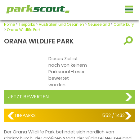
Home
>
Tierparks
>
Australien und Ozeanien
>
Neuseeland
>
Canterbury
>
Orana Wildlife Park
ORANA WILDLIFE PARK
Dieses Ziel ist
noch von keinem
Parkscout-Leser
bewertet
worden.
JETZT BEWERTEN
TIERPARKS
552 / 1432
Der Orana Wildlife Park befindet sich nördlich von
Christchurch, der größten Stadt der Südinsel Neuseeland.