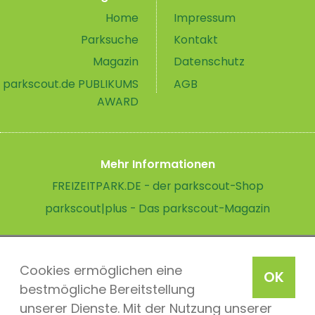
Home
Impressum
Parksuche
Kontakt
Magazin
Datenschutz
parkscout.de PUBLIKUMS
AGB
AWARD
Mehr Informationen
FREIZEITPARK.DE - der parkscout-Shop
parkscout|plus - Das parkscout-Magazin
Cookies ermöglichen eine
OK
bestmögliche Bereitstellung
unserer Dienste. Mit der Nutzung unserer