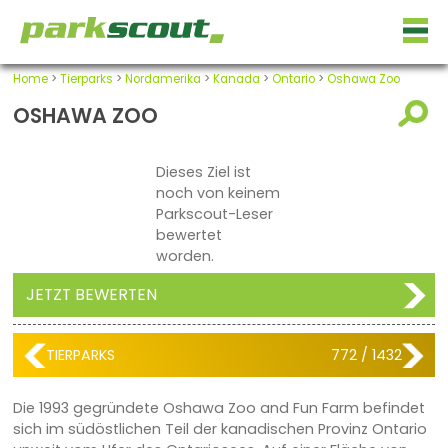
Home
>
Tierparks
>
Nordamerika
>
Kanada
>
Ontario
>
Oshawa Zoo
OSHAWA ZOO
Dieses Ziel ist
noch von keinem
Parkscout-Leser
bewertet
worden.
JETZT BEWERTEN
TIERPARKS
772 / 1432
Die 1993 gegründete Oshawa Zoo and Fun Farm befindet
sich im südöstlichen Teil der kanadischen Provinz Ontario