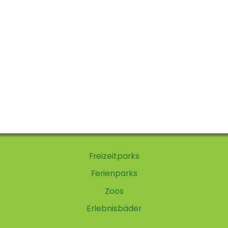
Freizeitparks
Ferienparks
Zoos
Erlebnisbäder