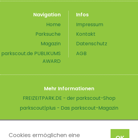
Navigation
Infos
Home
Impressum
Parksuche
Kontakt
Magazin
Datenschutz
parkscout.de PUBLIKUMS
AGB
AWARD
Mehr Informationen
FREIZEITPARK.DE - der parkscout-Shop
parkscout|plus - Das parkscout-Magazin
Cookies ermöglichen eine