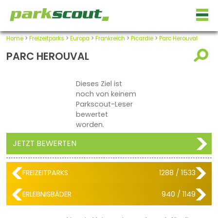
Home
>
Freizeitparks
>
Europa
>
Frankreich
>
Picardie
>
Parc Herouval
PARC HEROUVAL
Dieses Ziel ist
noch von keinem
Parkscout-Leser
bewertet
worden.
JETZT BEWERTEN
FREIZEITPARKS
1288 / 1533
ERLEBNISBÄDER
940 / 1149