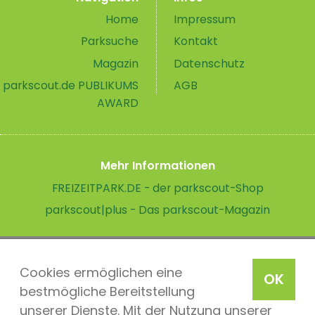
Home
Impressum
Parksuche
Kontakt
Magazin
Datenschutz
parkscout.de PUBLIKUMS
AGB
AWARD
Mehr Informationen
FREIZEITPARK.DE - der parkscout-Shop
parkscout|plus - Das parkscout-Magazin
Cookies ermöglichen eine
OK
bestmögliche Bereitstellung
unserer Dienste. Mit der Nutzung unserer