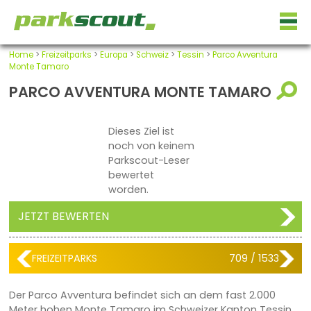
Home
>
Freizeitparks
>
Europa
>
Schweiz
>
Tessin
>
Parco Avventura
Monte Tamaro
PARCO AVVENTURA MONTE TAMARO
Dieses Ziel ist
noch von keinem
Parkscout-Leser
bewertet
worden.
JETZT BEWERTEN
FREIZEITPARKS
709 / 1533
Der Parco Avventura befindet sich an dem fast 2.000
Meter hohen Monte Tamaro im Schweizer Kanton Tessin.