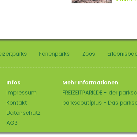
eizeitparks
Ferienparks
Zoos
Erlebnisbä
Infos
Mehr Informationen
Impressum
FREIZEITPARK.DE - der park
Kontakt
parkscout|plus - Das park
Datenschutz
AGB