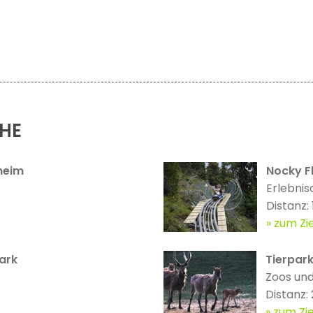
ÄHE
heim
Nocky Fl
Erlebnis
Distanz:
zum Zie
ark
Tierpar
Zoos und
Distanz:
zum Zie