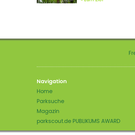
Fr
Navigation
Home
Parksuche
Magazin
parkscout.de PUBLIKUMS AWARD