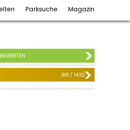
elten
Parksuche
Magazin
 BEWERTEN
361 / 1432