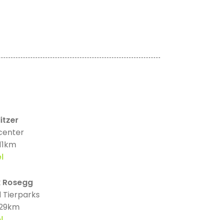
itzer
center
 11km
l
k Rosegg
 Tierparks
 29km
l