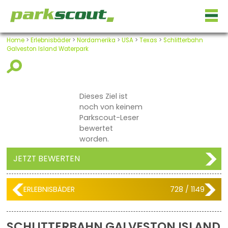
Home
>
Erlebnisbäder
>
Nordamerika
>
USA
>
Texas
>
Schlitterbahn
Galveston Island Waterpark
Dieses Ziel ist
noch von keinem
Parkscout-Leser
bewertet
worden.
JETZT BEWERTEN
ERLEBNISBÄDER
728 / 1149
SCHLITTERBAHN GALVESTON ISLAND