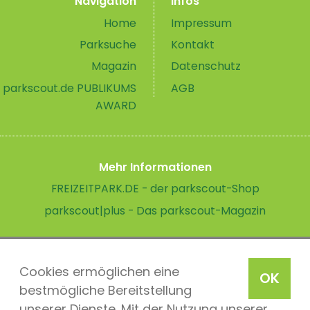
Navigation
Infos
Home
Impressum
Parksuche
Kontakt
Magazin
Datenschutz
parkscout.de PUBLIKUMS
AGB
AWARD
Mehr Informationen
FREIZEITPARK.DE - der parkscout-Shop
parkscout|plus - Das parkscout-Magazin
Cookies ermöglichen eine
OK
bestmögliche Bereitstellung
unserer Dienste. Mit der Nutzung unserer