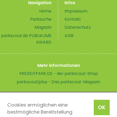
Navigation
Infos
Home
Impressum
Parksuche
Kontakt
Magazin
Datenschutz
parkscout.de PUBLIKUMS
AGB
AWARD
Mehr Informationen
FREIZEITPARK.DE - der parkscout-Shop
parkscout|plus - Das parkscout-Magazin
Cookies ermöglichen eine
OK
bestmögliche Bereitstellung