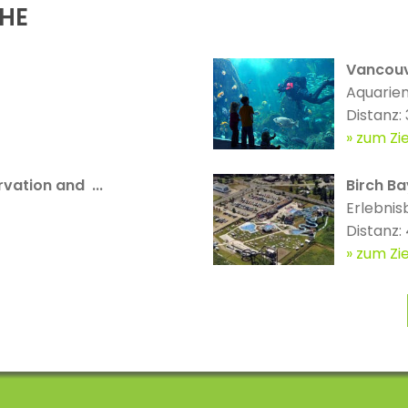
ÄHE
Vancouv
Aquarie
Distanz:
zum Zie
vation and ...
Birch Ba
Erlebnis
Distanz
zum Zie