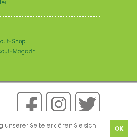
der
scout-Shop
scout-Magazin
 unserer Seite erklären Sie sich
OK