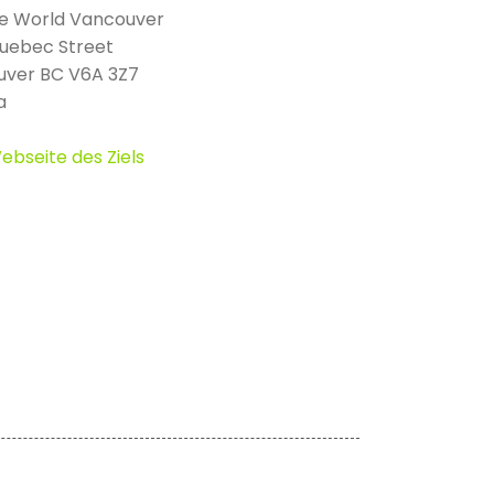
e World Vancouver
uebec Street
ver BC V6A 3Z7
a
ebseite des Ziels