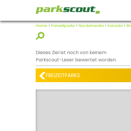
Home
>
Freizeitparks
>
Nordamerika
>
Kanada
>
Br
Dieses Ziel ist noch von keinem
Parkscout-Leser bewertet worden.
FREIZEITPARKS