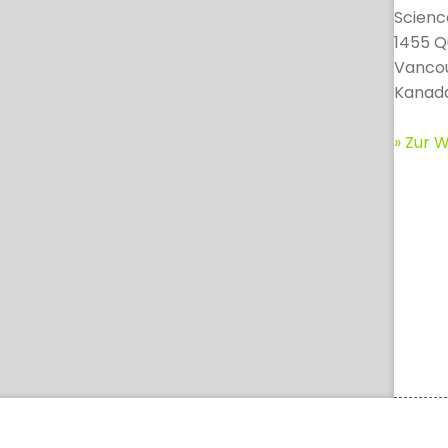
Scienc
1455 Q
Vancou
Kanad
» Zur W