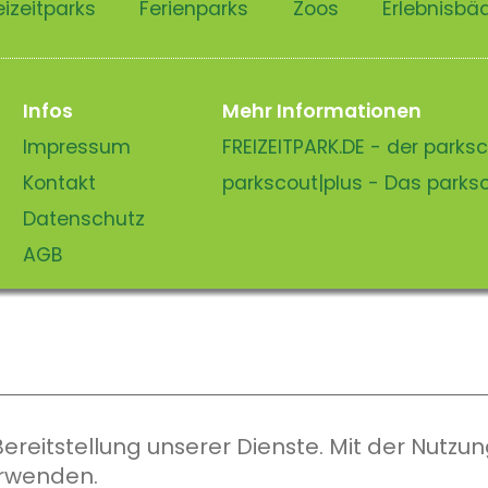
eizeitparks
Ferienparks
Zoos
Erlebnisbä
Infos
Mehr Informationen
Impressum
FREIZEITPARK.DE - der park
Kontakt
parkscout|plus - Das park
Datenschutz
AGB
eitstellung unserer Dienste. Mit der Nutzung
erwenden.