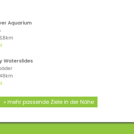
er Aquarium
n
 3,8km
l
y Waterslides
bäder
: 48km
l
mehr passende Ziele in der Nähe