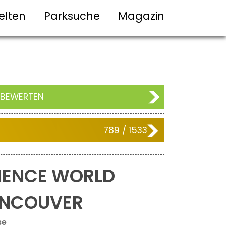
elten
Parksuche
Magazin
 BEWERTEN
789 / 1533
IENCE WORLD
NCOUVER
se