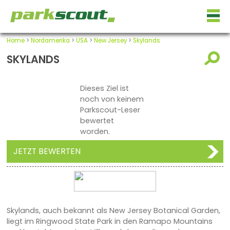
Home
>
Nordamerika
>
USA
>
New Jersey
>
Skylands
SKYLANDS
Dieses Ziel ist
noch von keinem
Parkscout-Leser
bewertet
worden.
JETZT BEWERTEN
Skylands, auch bekannt als New Jersey Botanical Garden,
liegt im Ringwood State Park in den Ramapo Mountains