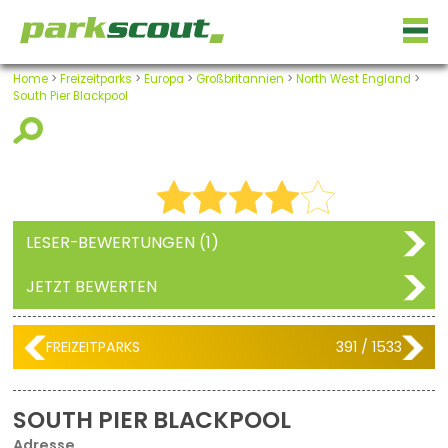
Home
>
Freizeitparks
>
Europa
>
Großbritannien
>
North West England
>
South Pier Blackpool
LESER-BEWERTUNGEN (1)
JETZT BEWERTEN
FREIZEITPARKS
391 / 1533
SOUTH PIER BLACKPOOL
Adresse