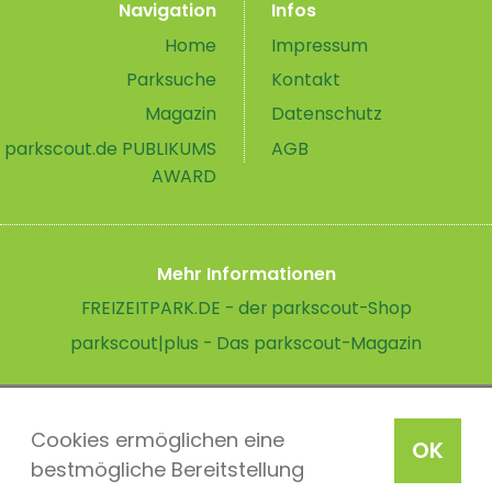
Navigation
Infos
Home
Impressum
Parksuche
Kontakt
Magazin
Datenschutz
parkscout.de PUBLIKUMS
AGB
AWARD
Mehr Informationen
FREIZEITPARK.DE - der parkscout-Shop
parkscout|plus - Das parkscout-Magazin
Cookies ermöglichen eine
OK
bestmögliche Bereitstellung