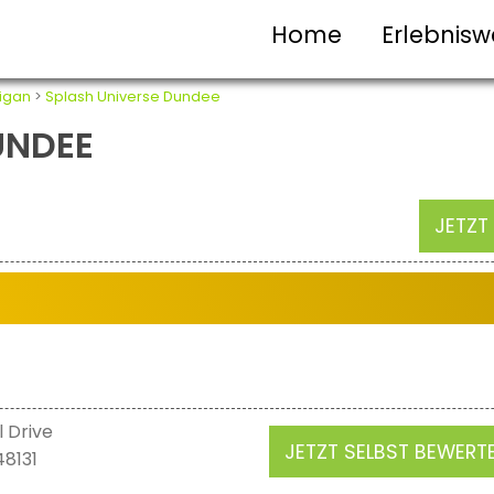
Home
Erlebnisw
igan
>
Splash Universe Dundee
UNDEE
JETZT
l Drive
JETZT SELBST BEWERT
48131