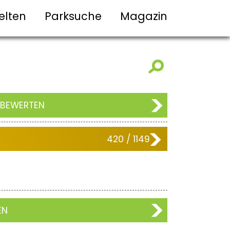
elten
Parksuche
Magazin
 BEWERTEN
420 / 1149
EN