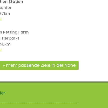
tion Station
center
 37km
l
s Petting Farm
 Tierparks
: 40km
l
mehr passende Ziele in der Nähe
der