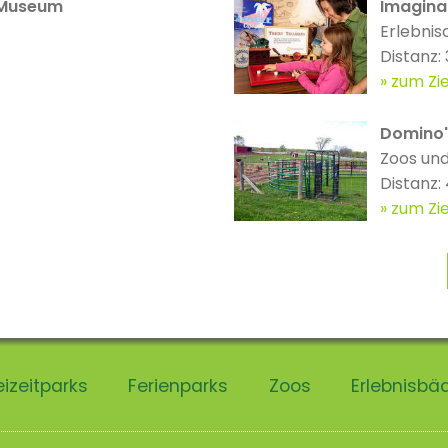
 Museum
Imagina
Erlebnis
Distanz:
zum Zie
Domino'
Zoos und
Distanz
zum Zie
eizeitparks
Ferienparks
Zoos
Erlebnisbä