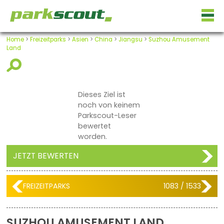
Home
>
Freizeitparks
>
Asien
>
China
>
Jiangsu
>
Suzhou Amusement
Land
Dieses Ziel ist
noch von keinem
Parkscout-Leser
bewertet
worden.
JETZT BEWERTEN
FREIZEITPARKS
1083 / 1533
SUZHOU AMUSEMENT LAND