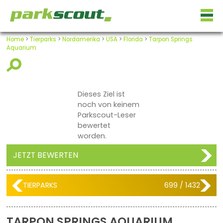
Home
>
Tierparks
>
Nordamerika
>
USA
>
Florida
>
Tarpon Springs
Aquarium
Dieses Ziel ist
noch von keinem
Parkscout-Leser
bewertet
worden.
JETZT BEWERTEN
TIERPARKS
699 / 1432
TARPON SPRINGS AQUARIUM