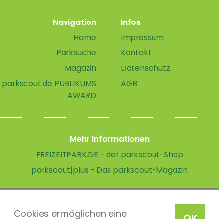
Navigation
Infos
Home
Impressum
Parksuche
Kontakt
Magazin
Datenschutz
parkscout.de PUBLIKUMS
AGB
AWARD
Mehr Informationen
FREIZEITPARK.DE - der parkscout-Shop
parkscout|plus - Das parkscout-Magazin
Cookies ermöglichen eine
OK