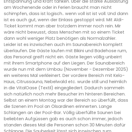
Entspannung und Kraft tanken. Über die starke Auslastung
am Wochenende oder in Ferien braucht man nicht
schimpfen, dass ist logisch.. wenn voll ist ist voll. Und dann
ist es auch gut, wenn der Einlass gestoppt wird. Mit Aldi-
Ticket kommt man aber trotzdem immer noch rein. Mir
wäre nicht bewusst, dass Menschen mit so einem Ticket
dann wohl weniger Platz benötigen als Normalzahler.
Leider ist es inzwischen auch im Saunabereich komplett
überlaufen. Die Gäste laufen mit Bikini und Badehose rum,
das Personal greift nicht ein. Gäste liegen völlig unbeirrt
mit ihrem Smartphone auf den Liegen. Der Saunabereich
wurde nun mit dem Umbau (November - Dezember 2025)
ein weiteres Mal verkleinert. Der vordere Bereich mit Kelo-
Haus, Citrussauna, Nebelwald etc. wurde still und heimlich
in die VitalOase (Textil) eingegliedert. Dadurch sammeln
sich natürlich noch mehr Besucher im hinteren Bereichen.
Selbst an einem Montag war der Bereich so überfüllt, dass
die Szenen im Pool an Ölsardinen erinnerten. Lange
Schlangen an der Pool-Bar. Völlig überfüllte Saunen bei
beliebten Aufgüssen gab es auch schon immer, jedoch
standen dieses Mal die Personen schon 30 Minuten dafür
Schlange. Die Sauberkeit lässt sich inzwischen zum