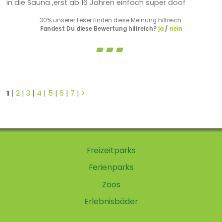
in die Sauna ,erst ab 16 Jahren einfach super doof
30% unserer Leser finden diese Meinung hilfreich.
Fandest Du diese Bewertung hilfreich?
ja
/
nein
1
|
2
|
3
|
4
|
5
|
6
|
7
|
>
Freizeitparks
Ferienparks
Zoos
Erlebnisbäder