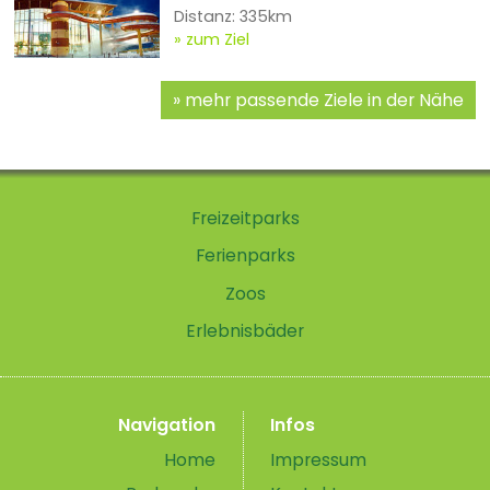
Distanz: 335km
zum Ziel
mehr passende Ziele in der Nähe
Freizeitparks
Ferienparks
Zoos
Erlebnisbäder
Navigation
Infos
Home
Impressum