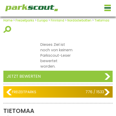
Home
>
Freizeitparks
>
Europa
>
Finnland
>
Nordösterbotten
>
Tietomaa
Dieses Ziel ist
noch von keinem
Parkscout-Leser
bewertet
worden.
JETZT BEWERTEN
FREIZEITPARKS
776 / 1533
TIETOMAA