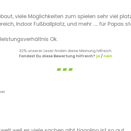
ut, viele Möglichkeiten zum spielen sehr viel platz
eich, Indoor Fußballplatz, und mehr ..... für Papas st
eistungsverhältnis Ok.
32% unserer Leser finden diese Meinung hilfreich.
Fandest Du diese Bewertung hilfreich?
ja
/
nein
her
welt weil es viele sachen gibt tiggolino ist so gut