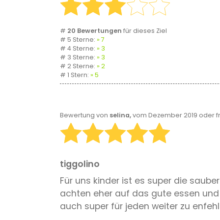
#
20 Bewertungen
für dieses Ziel
# 5 Sterne:
7
# 4 Sterne:
3
# 3 Sterne:
3
# 2 Sterne:
2
# 1 Stern:
5
Bewertung von
selina,
vom Dezember 2019 oder f
tiggolino
Für uns kinder ist es super die sauber
achten eher auf das gute essen und vi
auch super für jeden weiter zu enfehl