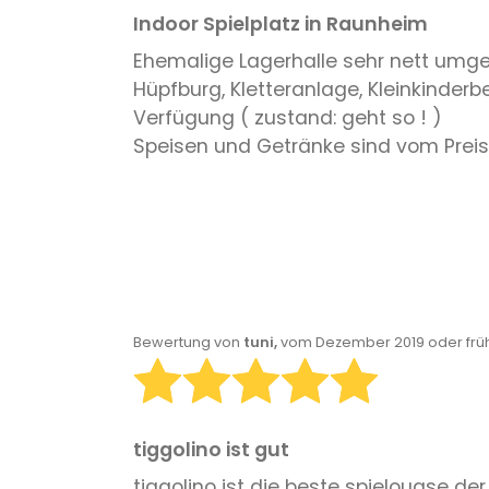
Indoor Spielplatz in Raunheim
Ehemalige Lagerhalle sehr nett umgeba
Hüpfburg, Kletteranlage, Kleinkinderber
Verfügung ( zustand: geht so ! )
Speisen und Getränke sind vom Preisl
Bewertung von
tuni,
vom Dezember 2019 oder frü
tiggolino ist gut
tiggolino ist die beste spielouase der 