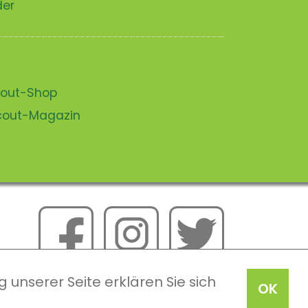
der
scout-Shop
scout-Magazin
 unserer Seite erklären Sie sich
OK