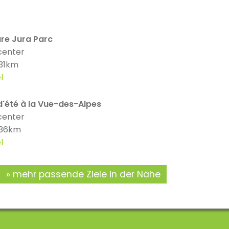
ure Jura Parc
center
 31km
l
d'été à la Vue-des-Alpes
center
 36km
l
mehr passende Ziele in der Nähe