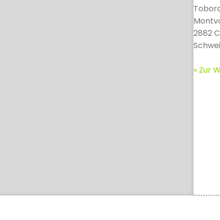
Toboro
Montv
2882 C
Schwei
» Zur W