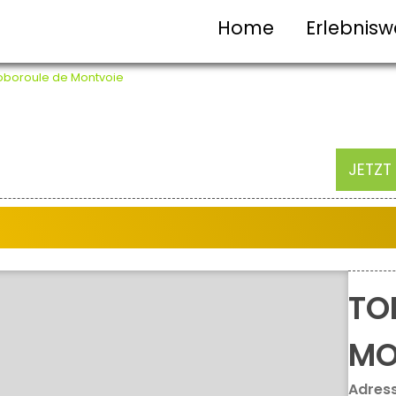
Home
Erlebnisw
oboroule de Montvoie
JETZT
TO
MO
Adres