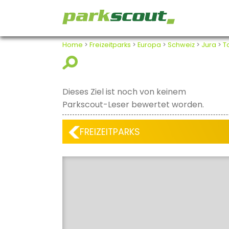
Home
>
Freizeitparks
>
Europa
>
Schweiz
>
Jura
>
T
Dieses Ziel ist noch von keinem
Parkscout-Leser bewertet worden.
FREIZEITPARKS