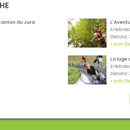
ÄHE
Canton du Jura
L'Avent
Erlebnis
Distanz:
zum Zie
La luge 
Erlebnis
Distanz:
zum Zie