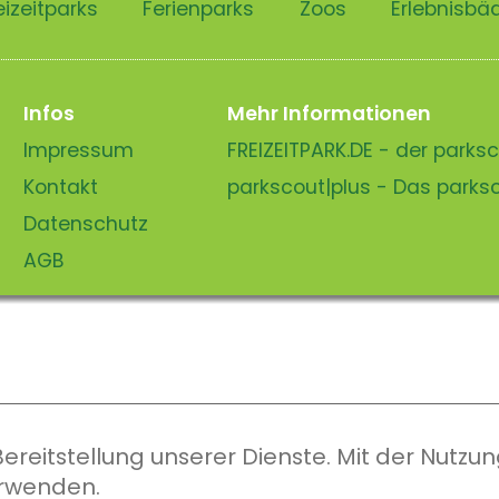
eizeitparks
Ferienparks
Zoos
Erlebnisbä
Infos
Mehr Informationen
Impressum
FREIZEITPARK.DE - der park
Kontakt
parkscout|plus - Das park
Datenschutz
AGB
eitstellung unserer Dienste. Mit der Nutzung
erwenden.