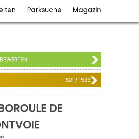
elten
Parksuche
Magazin
 BEWERTEN
621 / 1533
BOROULE DE
NTVOIE
se