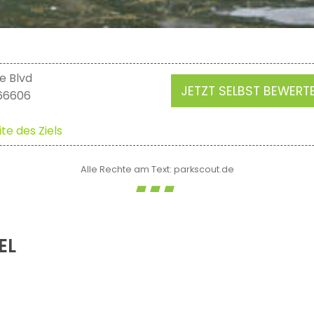
e Blvd
JETZT SELBST BEWERT
 66606
te des Ziels
Alle Rechte am Text: parkscout.de
EL