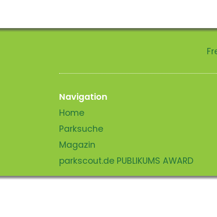
Fr
Navigation
Home
Parksuche
Magazin
parkscout.de PUBLIKUMS AWARD