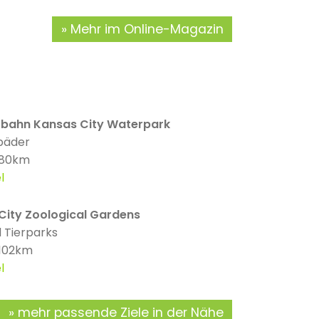
Mehr im Online-Magazin
erbahn Kansas City Waterpark
bäder
 80km
l
City Zoological Gardens
 Tierparks
 102km
l
mehr passende Ziele in der Nähe