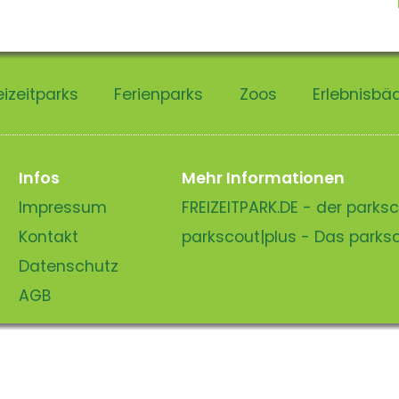
eizeitparks
Ferienparks
Zoos
Erlebnisbä
Infos
Mehr Informationen
Impressum
FREIZEITPARK.DE - der park
Kontakt
parkscout|plus - Das park
Datenschutz
AGB