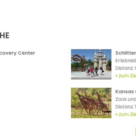
ÄHE
scovery Center
Schlitt
Erlebnis
Distanz:
zum Zie
Kansas 
Zoos und
Distanz:
zum Zie