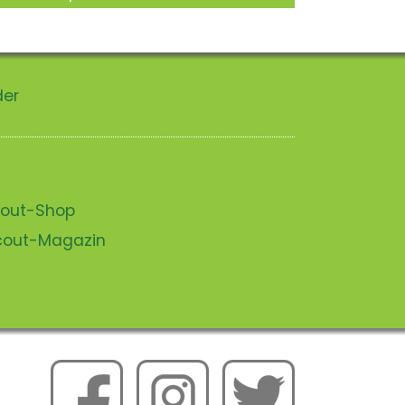
der
scout-Shop
scout-Magazin