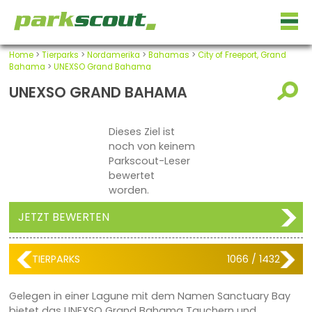
Home
>
Tierparks
>
Nordamerika
>
Bahamas
>
City of Freeport, Grand
Bahama
>
UNEXSO Grand Bahama
UNEXSO GRAND BAHAMA
Dieses Ziel ist
noch von keinem
Parkscout-Leser
bewertet
worden.
JETZT BEWERTEN
TIERPARKS
1066 / 1432
Gelegen in einer Lagune mit dem Namen Sanctuary Bay
bietet das UNEXSO Grand Bahama Tauchern und