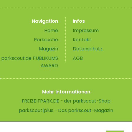
Navigation
Infos
Home
Impressum
Parksuche
Kontakt
Magazin
Datenschutz
parkscout.de PUBLIKUMS
AGB
AWARD
Mehr Informationen
FREIZEITPARK.DE - der parkscout-Shop
parkscout|plus - Das parkscout-Magazin