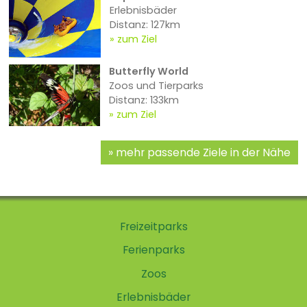
Erlebnisbäder
Distanz: 127km
zum Ziel
Butterfly World
Zoos und Tierparks
Distanz: 133km
zum Ziel
mehr passende Ziele in der Nähe
Freizeitparks
Ferienparks
Zoos
Erlebnisbäder