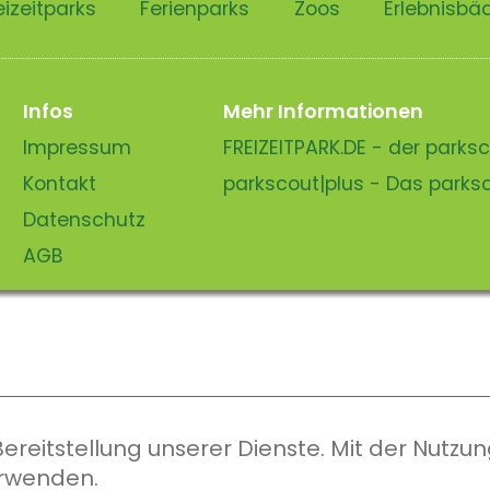
eizeitparks
Ferienparks
Zoos
Erlebnisbä
Infos
Mehr Informationen
Impressum
FREIZEITPARK.DE - der park
Kontakt
parkscout|plus - Das park
Datenschutz
AGB
eitstellung unserer Dienste. Mit der Nutzung
erwenden.