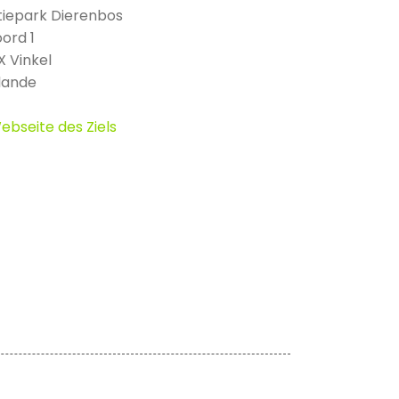
iepark Dierenbos
oord 1
X Vinkel
lande
ebseite des Ziels