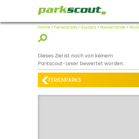
Home
>
Ferienparks
>
Europa
>
Niederlande
>
Noo
Dieses Ziel ist noch von keinem
Parkscout-Leser bewertet worden.
FERIENPARKS