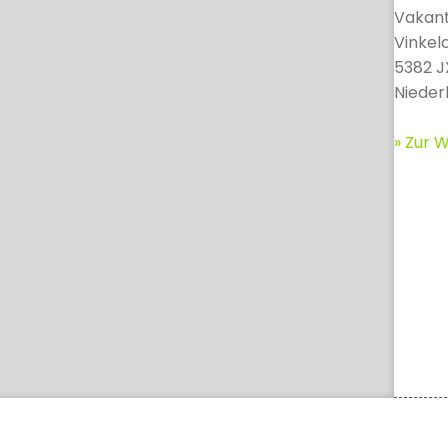
Vakant
Vinkel
5382 J
Nieder
» Zur W