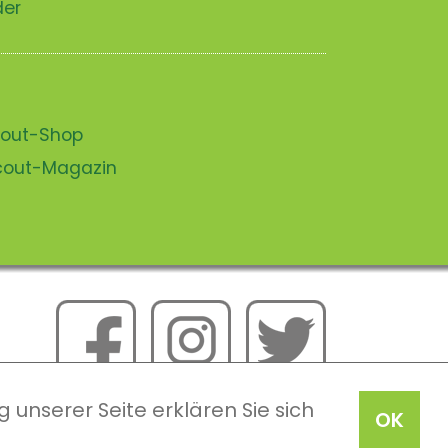
der
scout-Shop
scout-Magazin
 unserer Seite erklären Sie sich
OK