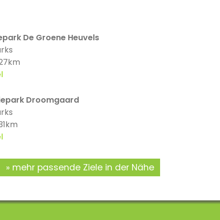
epark De Groene Heuvels
arks
 27km
l
iepark Droomgaard
arks
 31km
l
mehr passende Ziele in der Nähe