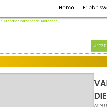
Home
Erlebnisw
rd-Brabant
>
Vakantiepark Dierenbos
JETZT
VA
DI
Adres