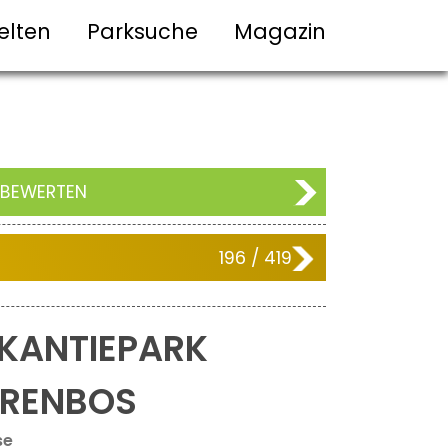
elten
Parksuche
Magazin
 BEWERTEN
196 / 419
KANTIEPARK
ERENBOS
se