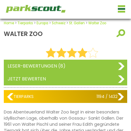
Home
>
Tierparks
>
Europa
>
Schweiz
>
St. Gallen
>
Walter Zoo
WALTER ZOO
LESER-BEWERTUNGEN (8)
JETZT BEWERTEN
TIERPARKS
1194 / 1432
Das Abenteuerland Walter Zoo liegt in einer besonders
idyllischen Lage, oberhalb von Gossau- Sankt Gallen. Der
1961 von Walter Pischl und seiner Frau Edith gegründete
Tierpark hat sich über die Jahre stetig verändert und der