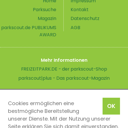
Home
Impressum
Parksuche
Kontakt
Magazin
Datenschutz
parkscout.de PUBLIKUMS
AGB
AWARD
Mehr Informationen
FREIZEITPARK.DE - der parkscout-Shop
parkscout|plus - Das parkscout-Magazin
Cookies ermöglichen eine
OK
bestmögliche Bereitstellung
unserer Dienste. Mit der Nutzung unserer
Seite erklären Sie sich damit einverstanden,