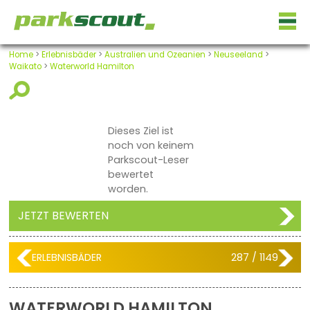
Home
>
Erlebnisbäder
>
Australien und Ozeanien
>
Neuseeland
>
Waikato
>
Waterworld Hamilton
Dieses Ziel ist
noch von keinem
Parkscout-Leser
bewertet
worden.
JETZT BEWERTEN
ERLEBNISBÄDER
287 / 1149
WATERWORLD HAMILTON