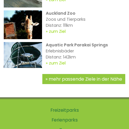
Auckland Zoo
Zoos und Tierparks
Distanz: 111km
zum Ziel
Aquatic Park Parakai Springs
Erlebnisbäder
Distanz: 142km
zum Ziel
mehr passende Ziele in der Nähe
Freizeitparks
Ferienparks