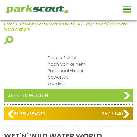
Home
>
Erlebnisbäder
>
Nordamerika
>
USA
>
Texas
>
Wet'n' Wild Water
World Anthony
Dieses Ziel ist
noch von keinem
Parkscout-Leser
bewertet
worden.
JETZT BEWERTEN
ERLEBNISBÄDER
357 / 1149
WET'N' WILD WATER WORLD