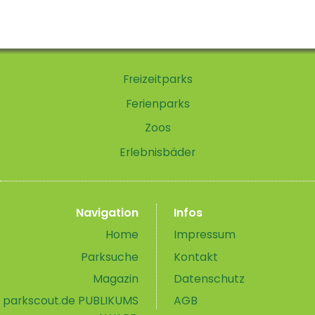
Freizeitparks
Ferienparks
Zoos
Erlebnisbäder
Navigation
Infos
Home
Impressum
Parksuche
Kontakt
Magazin
Datenschutz
parkscout.de PUBLIKUMS
AGB