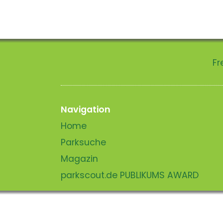
Fr
Navigation
Home
Parksuche
Magazin
parkscout.de PUBLIKUMS AWARD