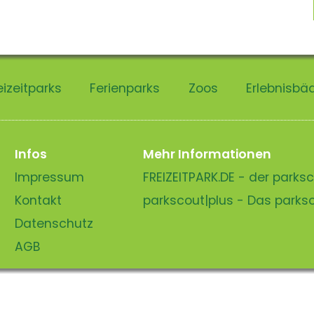
eizeitparks
Ferienparks
Zoos
Erlebnisbä
Infos
Mehr Informationen
Impressum
FREIZEITPARK.DE - der park
Kontakt
parkscout|plus - Das park
Datenschutz
AGB