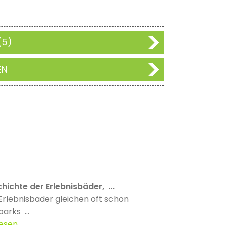
(5)
EN
hichte der Erlebnisbäder, ...
Erlebnisbäder gleichen oft schon
parks ...
lesen