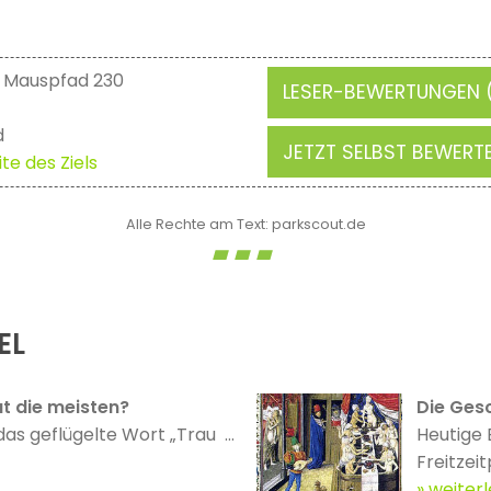
 Mauspfad 230
LESER-BEWERTUNGEN 
d
JETZT SELBST BEWERT
te des Ziels
Alle Rechte am Text: parkscout.de
EL
t die meisten?
Die Gesc
das geflügelte Wort „Trau ...
Heutige 
Freitzeit
weiter