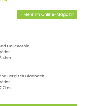
Mehr im Online-Magazin
tbad CaLevornia
bäder
 6,4km
l
ana Bergisch Gladbach
bäder
 7,7km
l