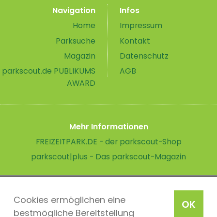
Navigation
Infos
Home
Impressum
Parksuche
Kontakt
Magazin
Datenschutz
parkscout.de PUBLIKUMS
AGB
AWARD
Mehr Informationen
FREIZEITPARK.DE - der parkscout-Shop
parkscout|plus - Das parkscout-Magazin
Cookies ermöglichen eine
OK
bestmögliche Bereitstellung