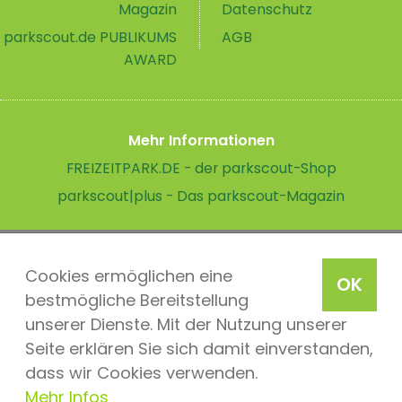
Magazin
Datenschutz
parkscout.de PUBLIKUMS
AGB
AWARD
Mehr Informationen
FREIZEITPARK.DE - der parkscout-Shop
parkscout|plus - Das parkscout-Magazin
Cookies ermöglichen eine
OK
bestmögliche Bereitstellung
unserer Dienste. Mit der Nutzung unserer
Seite erklären Sie sich damit einverstanden,
dass wir Cookies verwenden.
Mehr Infos
parkscout.de 2026, ein Produkt der Parkteam AG