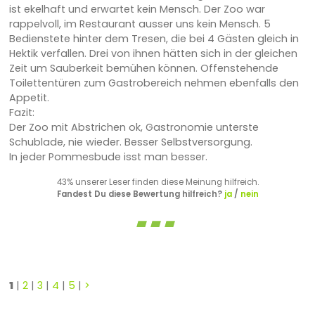
ist ekelhaft und erwartet kein Mensch. Der Zoo war
rappelvoll, im Restaurant ausser uns kein Mensch. 5
Bedienstete hinter dem Tresen, die bei 4 Gästen gleich in
Hektik verfallen. Drei von ihnen hätten sich in der gleichen
Zeit um Sauberkeit bemühen können. Offenstehende
Toilettentüren zum Gastrobereich nehmen ebenfalls den
Appetit.
Fazit:
Der Zoo mit Abstrichen ok, Gastronomie unterste
Schublade, nie wieder. Besser Selbstversorgung.
In jeder Pommesbude isst man besser.
43% unserer Leser finden diese Meinung hilfreich.
Fandest Du diese Bewertung hilfreich?
ja
/
nein
1
|
2
|
3
|
4
|
5
|
>