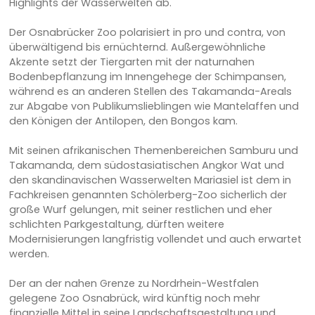
Highlights der Wasserwelten ab.
Der Osnabrücker Zoo polarisiert in pro und contra, von
überwältigend bis ernüchternd. Außergewöhnliche
Akzente setzt der Tiergarten mit der naturnahen
Bodenbepflanzung im Innengehege der Schimpansen,
während es an anderen Stellen des Takamanda-Areals
zur Abgabe von Publikumslieblingen wie Mantelaffen und
den Königen der Antilopen, den Bongos kam.
Mit seinen afrikanischen Themenbereichen Samburu und
Takamanda, dem südostasiatischen Angkor Wat und
den skandinavischen Wasserwelten Mariasiel ist dem in
Fachkreisen genannten Schölerberg-Zoo sicherlich der
große Wurf gelungen, mit seiner restlichen und eher
schlichten Parkgestaltung, dürften weitere
Modernisierungen langfristig vollendet und auch erwartet
werden.
Der an der nahen Grenze zu Nordrhein-Westfalen
gelegene Zoo Osnabrück, wird künftig noch mehr
finanzielle Mittel in seine Landschaftsgestaltung und