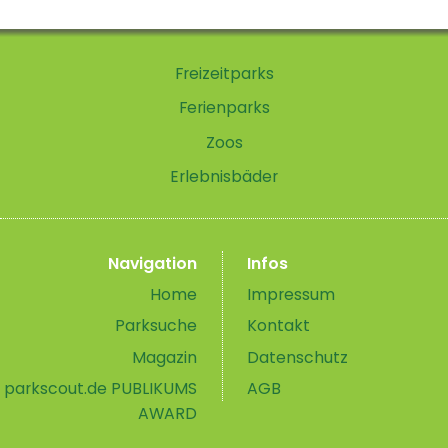
Freizeitparks
Ferienparks
Zoos
Erlebnisbäder
Navigation
Infos
Home
Impressum
Parksuche
Kontakt
Magazin
Datenschutz
parkscout.de PUBLIKUMS
AGB
AWARD