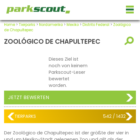
Home
>
Tierparks
>
Nordamerika
>
Mexiko
>
Distrito Federal
>
Zoológico
de Chapultepec
ZOOLÓGICO DE CHAPULTEPEC
Dieses Ziel ist
noch von keinem
Parkscout-Leser
bewertet
worden.
JETZT BEWERTEN
TIERPARKS
542 / 1432
Der Zoológico de Chapultepec ist der größte der vier in
und um Mexiko-Stadt gelegenen Zoo und gilt als der