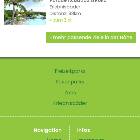
Parque Acuatico El Rollo
Erlebnisbäder
Distanz: 88km
zum Ziel
mehr passende Ziele in der Nähe
Freizeitparks
Ferienparks
Zoos
Erlebnisbäder
Navigation
Infos