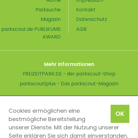
Home
Impressum
Parksuche
Kontakt
Magazin
Datenschutz
parkscout.de PUBLIKUMS
AGB
AWARD
Mehr Informationen
FREIZEITPARK.DE - der parkscout-Shop
parkscout|plus - Das parkscout-Magazin
Cookies ermöglichen eine
OK
bestmögliche Bereitstellung
unserer Dienste. Mit der Nutzung unserer
Seite erklären Sie sich damit einverstanden,