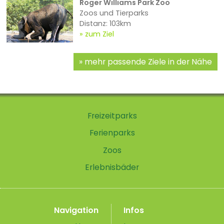
Roger Williams Park Zoo
Zoos und Tierparks
Distanz: 103km
zum Ziel
mehr passende Ziele in der Nähe
Freizeitparks
Ferienparks
Zoos
Erlebnisbäder
Navigation
Infos