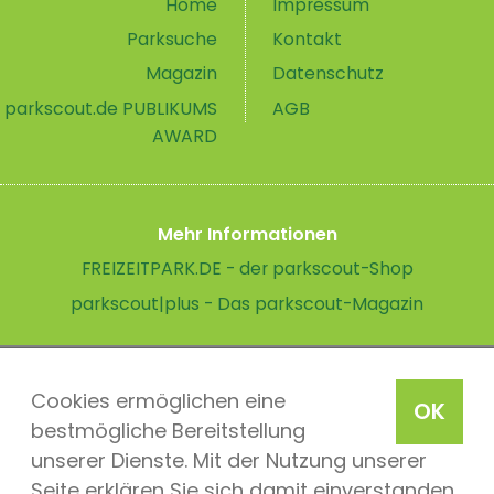
Home
Impressum
Parksuche
Kontakt
Magazin
Datenschutz
parkscout.de PUBLIKUMS
AGB
AWARD
Mehr Informationen
FREIZEITPARK.DE - der parkscout-Shop
parkscout|plus - Das parkscout-Magazin
Cookies ermöglichen eine
OK
bestmögliche Bereitstellung
unserer Dienste. Mit der Nutzung unserer
Seite erklären Sie sich damit einverstanden,