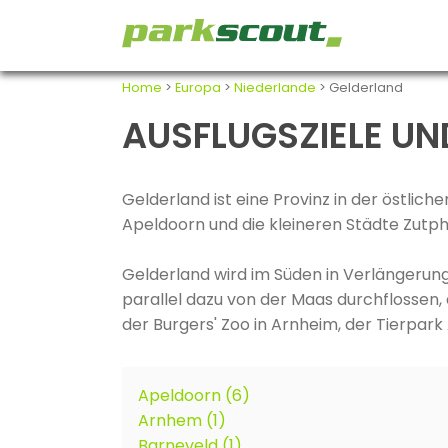
Home
>
Europa
>
Niederlande
> Gelderland
AUSFLUGSZIELE UN
Gelderland ist eine Provinz in der östlic
Apeldoorn und die kleineren Städte Zutph
Gelderland wird im Süden in Verlängerung
parallel dazu von der Maas durchflossen, 
der Burgers' Zoo in Arnheim, der Tierpark
Apeldoorn (6)
Arnhem (1)
Barneveld (1)