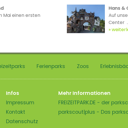
nd
Hans & G
m Mai einen ersten
Auf unse
Center ..
weiter
eizeitparks
Ferienparks
Zoos
Erlebnisbä
Infos
Mehr Informationen
Impressum
FREIZEITPARK.DE - der park
Kontakt
parkscout|plus - Das park
Datenschutz