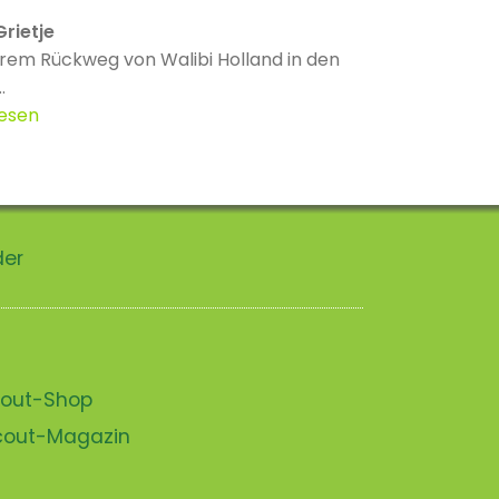
rietje
rem Rückweg von Walibi Holland in den
.
lesen
der
scout-Shop
scout-Magazin