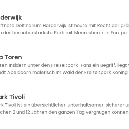
rderwijk
ffnete Dolfinarium Harderwijk ist heute mit Recht der grö
 der besucherstärkste Park mit Meerestieren in Europa
na Toren
en Insidern unter den Freizeitpark-Fans ein Begriff, liegt
dt Apeldoorn malerisch im Wald der Freizeitpark Koningin
k Tivoli
Tivoli ist ein übersichtlicher, unterhaltsamer, sicherer u
schen 2 und 12 Jahren den ganzen Tag vergnügen können. 