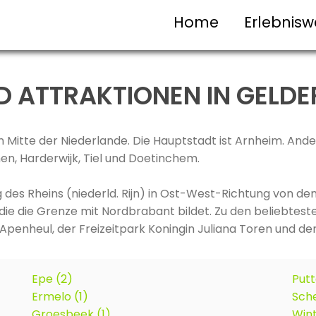
Home
Erlebnisw
D ATTRAKTIONEN IN GELD
hen Mitte der Niederlande. Die Hauptstadt ist Arnheim. An
en, Harderwijk, Tiel und Doetinchem.
 des Rheins (niederld. Rijn) in Ost-West-Richtung von de
die die Grenze mit Nordbrabant bildet. Zu den beliebtest
 Apenheul, der Freizeitpark Koningin Juliana Toren und de
Epe (2)
Putt
Ermelo (1)
Sche
Groesbeek (1)
Wint