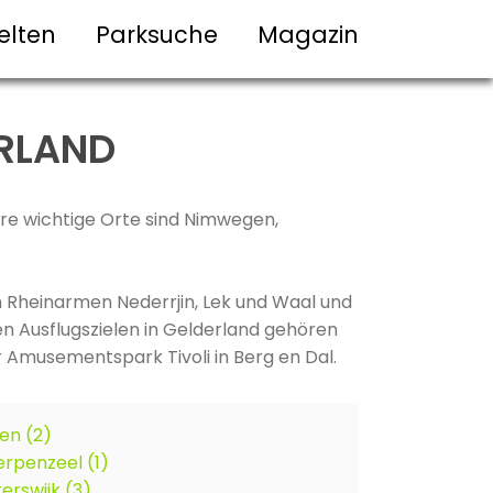
elten
Parksuche
Magazin
ERLAND
dere wichtige Orte sind Nimwegen,
n Rheinarmen Nederrjin, Lek und Waal und
en Ausflugszielen in Gelderland gehören
r Amusementspark Tivoli in Berg en Dal.
en (2)
rpenzeel (1)
erswijk (3)