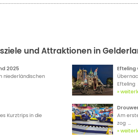
sziele und Attraktionen in Gelderl
nd 2025
Efteling
m niederländischen
Übernach
Efteling .
weiter
Drouwen
s Kurztrips in die
Am erste
zog ...
weiter