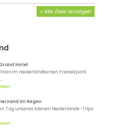
Alle Ziele anzeigen
and
 Grand Hotel
ten im niederländischen Freizeitpark
..
lesen
erzand im Regen
n Tag unseres kleinen Niederlande-Trips
lesen