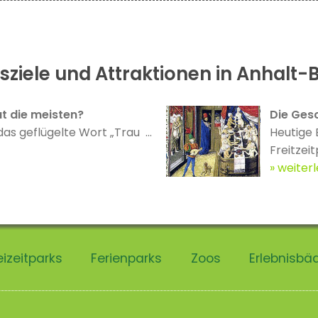
ziele und Attraktionen in Anhalt-B
t die meisten?
Die Gesc
das geflügelte Wort „Trau ...
Heutige 
Freitzeit
weiter
eizeitparks
Ferienparks
Zoos
Erlebnisbä