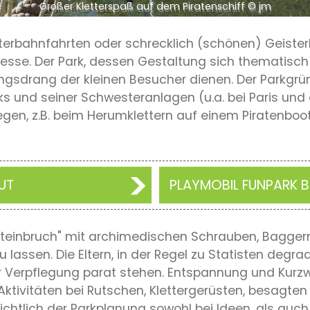
Großer Kletterspaß auf dem Piratenschiff © jm
terbahnfahrten oder schrecklich (schönen) Geisterb
Adresse. Der Park, dessen Gestaltung sich thematisc
ungsdrang der kleinen Besucher dienen. Der Parkgrü
ks und seiner Schwesteranlagen (u.a. bei Paris und
gen, z.B. beim Herumklettern auf einem Piratenboo
UT
PLAYMOBIL FUNPARK 
Steinbruch" mit archimedischen Schrauben, Baggern
u lassen. Die Eltern, in der Regel zu Statisten degra
Verpflegung parat stehen. Entspannung und Kurzwe
e Aktivitäten bei Rutschen, Klettergerüsten, besagte
ichtlich der Parkplanung sowohl bei Ideen, als auc