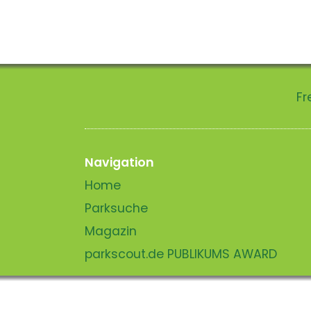
Fr
Navigation
Home
Parksuche
Magazin
parkscout.de PUBLIKUMS AWARD