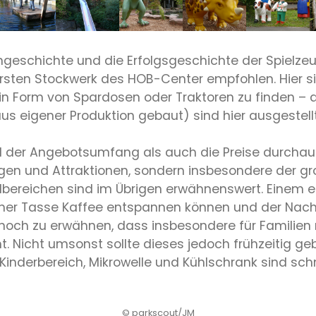
ngeschichte und die Erfolgsgeschichte der Spielze
rsten Stockwerk des HOB-Center empfohlen. Hier sin
in Form von Spardosen oder Traktoren zu finden –
us eigener Produktion gebaut) sind hier ausgestellt
der Angebotsumfang als auch die Preise durchaus 
lagen und Attraktionen, sondern insbesondere der
llbereichen sind im Übrigen erwähnenswert. Einem 
ner Tasse Kaffee entspannen können und der Nach
noch zu erwähnen, dass insbesondere für Familien mi
. Nicht umsonst sollte dieses jedoch frühzeitig ge
nderbereich, Mikrowelle und Kühlschrank sind sch
© parkscout/JM