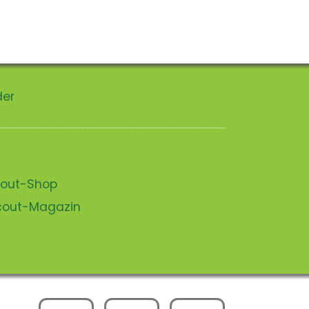
der
scout-Shop
scout-Magazin