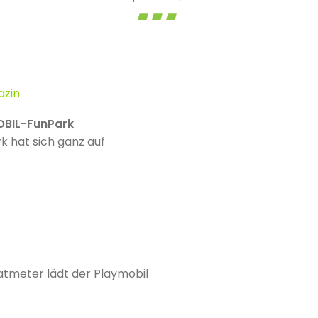
azin
OBIL-FunPark
 hat sich ganz auf
atmeter lädt der Playmobil