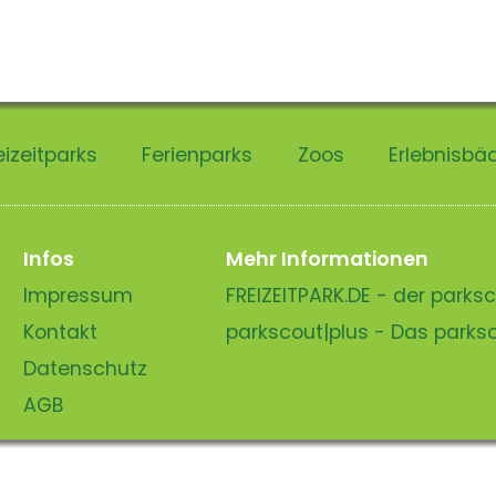
eizeitparks
Ferienparks
Zoos
Erlebnisbä
Infos
Mehr Informationen
Impressum
FREIZEITPARK.DE - der park
Kontakt
parkscout|plus - Das park
Datenschutz
AGB